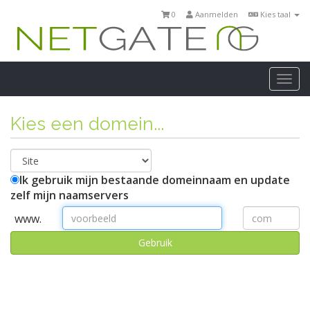
0
Aanmelden
Kies taal
Togg
navi
Kies een domein...
Ik gebruik mijn bestaande domeinnaam en update
zelf mijn naamservers
www.
Gebruik