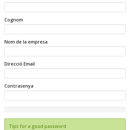
Cognom
Nom de la empresa
Direcció Email
Contrasenya
New
Password
Rating:
Tips for a good password
0%