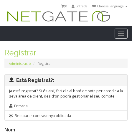
0
Entrada
Choose language
Togg
navi
Registrar
Administració
Registrar
Està Registrat?:
Ja està registrat? Si és així, faci clic al botó de sota per accedir a la
seva àrea de client, des d'on podrà gestionar el seu compte.
Entrada
Restaurar contrasenya oblidada
Nom