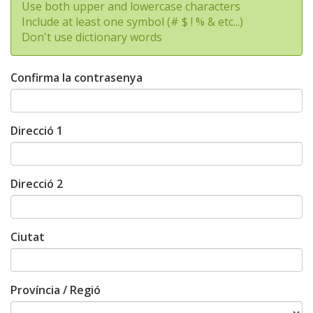
Use both upper and lowercase characters
Include at least one symbol (# $ ! % & etc...)
Don't use dictionary words
Confirma la contrasenya
Direcció 1
Direcció 2
Ciutat
Província / Regió