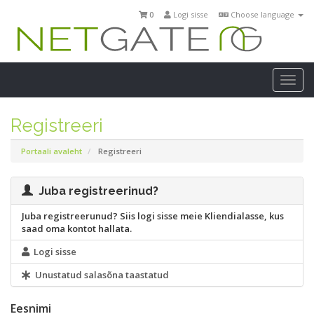
0
Logi sisse
Choose language
Togg
navi
Registreeri
Portaali avaleht
Registreeri
Juba registreerinud?
Juba registreerunud? Siis logi sisse meie Kliendialasse, kus
saad oma kontot hallata.
Logi sisse
Unustatud salasõna taastatud
Eesnimi