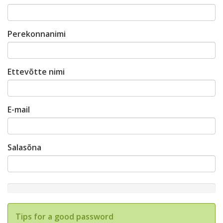
Perekonnanimi
Ettevõtte nimi
E-mail
Salasõna
New
Password
Rating:
Tips for a good password
0%