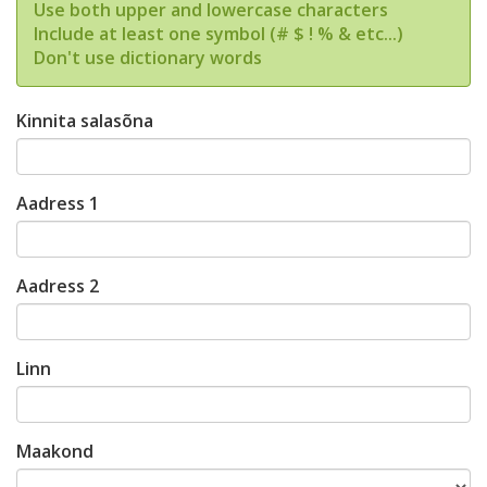
Use both upper and lowercase characters
Include at least one symbol (# $ ! % & etc...)
Don't use dictionary words
Kinnita salasõna
Aadress 1
Aadress 2
Linn
Maakond